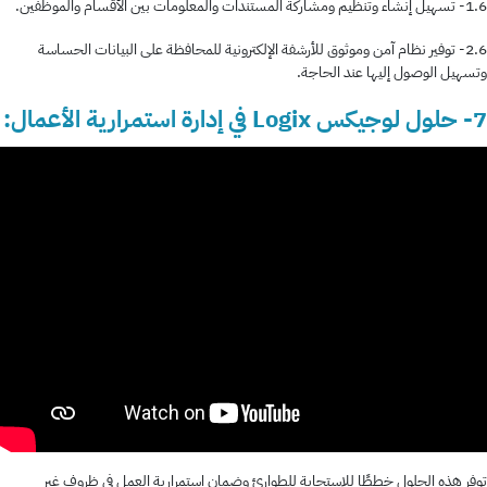
1.6- تسهيل إنشاء وتنظيم ومشاركة المستندات والمعلومات بين الأقسام والموظفين.
2.6- توفير نظام آمن وموثوق للأرشفة الإلكترونية للمحافظة على البيانات الحساسة
وتسهيل الوصول إليها عند الحاجة.
7- حلول لوجيكس Logix في إدارة استمرارية الأعمال:
توفر هذه الحلول خططًا للاستجابة للطوارئ وضمان استمرارية العمل في ظروف غير