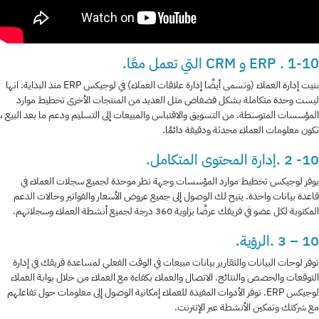
1-10 . ERP و CRM التي تعمل معًا.
بنيت إدارة العملاء (وتسمى أيضًا إدارة علاقات العملاء) في لوجيكس ERP منذ البداية. انها
ليست وحدة متكاملة بشكل فضفاض مثل العديد من المنتجات الأخرى تخطيط موارد
المؤسسات المتوسطة. من التسويق والاقتباس والمبيعات إلى التسليم ودعم ما بعد البيع ،
تكون معلومات العملاء محدثة ودقيقة دائمًا.
10- 2 .إدارة المحتوى المتكامل.
يوفر لوجيكس تخطيط موارد المؤسسات وجهة نظر موحدة لجميع سجلات العملاء في
قاعدة بيانات واحدة. يتيح لك الوصول إلى جميع عروض الأسعار والفواتير وحالات الدعم
المكتوبة لكل عضو في فريقك عرضًا بزاوية 360 درجة لجميع أنشطة العملاء وسجلاتهم.
10 – 3 .الرؤية.
توفر لوحات البيانات والتقارير بيانات مبيعات في الوقت الفعلي لمساعدة فريقك في إدارة
التوقعات والحصص والنتائج. الاتصال والعملاء بكفاءة مع العملاء من خلال بوابة العملاء
لوجيكس ERP. توفر الأدوات المفيدة للعملاء إمكانية الوصول إلى معلومات حول تفاعلهم
مع شركتك وتمكين الأنشطة عبر الإنترنت.