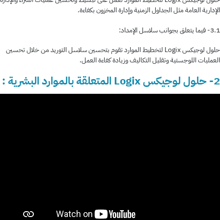
الإدارية العامة مثل الجداول الزمنية وإدارة المخزون بكفاءة.
3.1- فيما يتعلق بجوانب سلاسل الإمداد:
حلول لوجيكس Logix لتخطيط الموارد تقوم بتحسين سلاسل التوريد من خلال تحسين
العمليات اللوجستية وتقليل التكاليف وزيادة كفاءة العمل.
2- حلول لوجيكس Logix المتعلقة بالموارد البشرية :