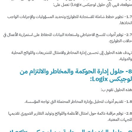
متوقعة، فهي (أي حلول لوجيكس Logix) تعمل على:
1.7- تطوير خطط شاملة للاستجابة للطوارئ وتحديد المسؤوليات والإجراءات الواجب
اتخاذها.
2.7- توفير أدوات للنسخ الاحتياطي واستعادة البيانات للحفاظ على استمرارية الأعمال في
حالات الطوارئ.
تهدف هذه الحلول إلى تحسين إدارة المخاطر والامتثال للتشريعات واللوائح المحلية
والدولية.
8- حلول إدارة الحوكمة والمخاطر والالتزام من
لوجيكس Logix:
هذه الحلول تقوم ب:
1.8- تقديم أدوات لتحليل وإدارة المخاطر المحتملة التي تواجه المؤسسة.
2.8- توفير مراقبة دائمة حول امتثال الأنظمة واللوائح وتوليد التقارير الضروري تقديمها
للجهات المعنية.