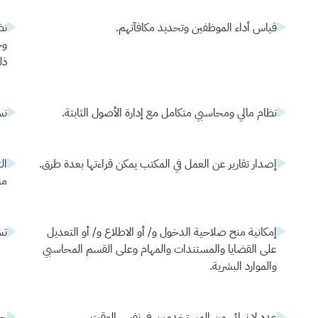
قياس أداء الموظفين وتحديد مكافآتهم.
نظ
وح
ذل
نظام مالي ومحاسبي متكامل مع إدارة الأصول الثابتة.
نس
إصدار تقارير عن العمل في المكتب يمكن قراءتها بعدة طرق.
ال
مس
إمكانية منح صلاحية الدخول و/ أو الاطلاع و/ أو التعديل
تس
على القضايا والمستندات والمهام وعلى القسم المحاسبي
والموارد البشرية.
عدد لا نهائي من المستخدمين في نفس الوقت.
جد