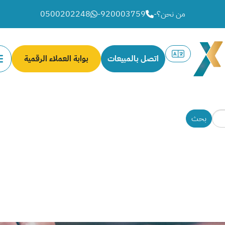
من نحن؟
-
920003759
-
0500202248
اتصل بالمبيعات
بوابة العملاء الرقمية