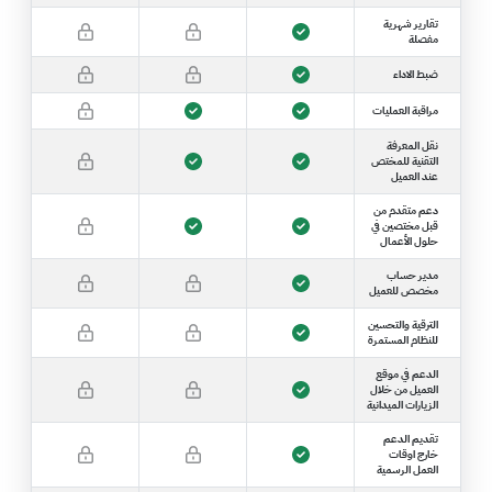
تقارير شهرية
مفصلة
ضبط الاداء
مراقبة العمليات
نقل المعرفة
التقنية للمختص
عند العميل
دعم متقدم من
قبل مختصين في
حلول الأعمال
مدير حساب
مخصص للعميل
الترقية والتحسين
للنظام المستمرة
الدعم في موقع
العميل من خلال
الزيارات الميدانية
تقديم الدعم
خارج اوقات
العمل الرسمية