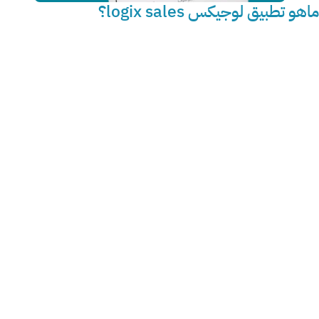
هو تطبيق لوجيكس logix sales؟