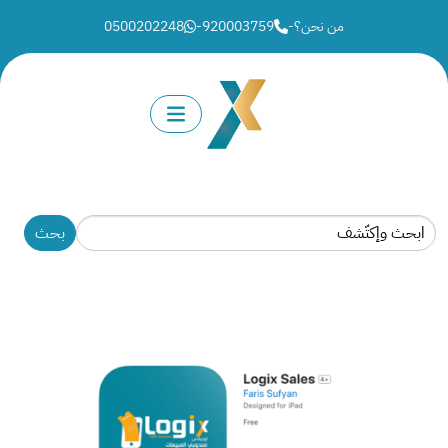
من نحن؟
-
920003759
-
0500202248