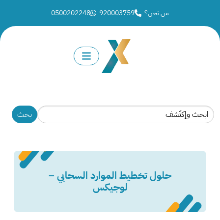
من نحن؟
-
920003759
-
0500202248
حلول تخطيط الموارد السحابي –
لوجيكس