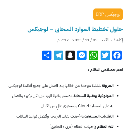
لوجيكس ERP
حلول تخطيط الموارد السحابي – لوجيكس
إكتّشف
| الأحد - 05 / 11 / 2023 - 7:12 م
Telegram
Share
Snapchat
Messenger
WhatsApp
Twitter
Facebook
اهم خصائص النظام :
المرونة
شاشة موحدة من خلالها يتم العمل على جميع أنظمة لوجيكس
الموثوقية وتقنية السحابة
مصمم بتقنية الويب ويمكن تركيبه والعمل
به على السحابة Cloud وبمستوى عالٍ من الأمان
التقنيات المستخدمة
أحدث لغات البرمجة وأفضل قواعد البيانات
لغة النظام
واجهات النظام (عربي / انجليزي)