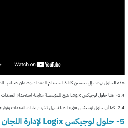
هذه الحلول تهدف إلى تحسين كفاءة استخدام المعدات وضمان صيانتها الد
1.4- هنا حلول لوجيكس Logix تتيح للمؤسسة متابعة استخدام المعدات وتحديد الأوقات المناسبة للصيانة.
2.4- كما أن حلول لوجيكس Logix هنا تسهل تخزين بيانات المعدات وتواريخ الصيانة وكل ذلك للحفاظ على أداء المعدات عند مستوى الكفاءة القصوى بحيث يمكن تجنب التوقفات الغير مخطط لها.
5- حلول لوجيكس Logix لإدارة اللجان والاجتماعات (لجان تك):