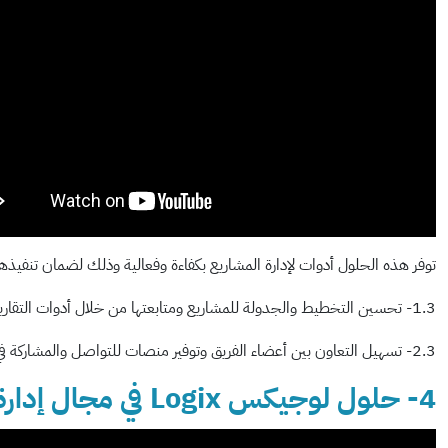
توفر هذه الحلول أدوات لإدارة المشاريع بكفاءة وفعالية وذلك لضمان تنفيذها
1.3- تحسين التخطيط والجدولة للمشاريع ومتابعتها من خلال أدوات التقارير والمؤشرات الرئيسية.
2.3- تسهيل التعاون بين أعضاء الفريق وتوفير منصات للتواصل والمشاركة في المستندات والبيانات.
4- حلول لوجيكس Logix في مجال إدارة المعدات والصيانة: