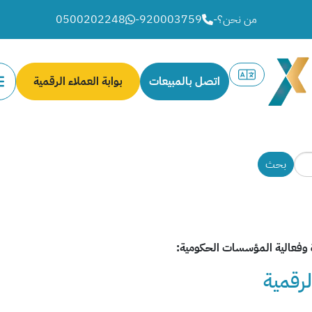
من نحن؟
-
920003759
-
0500202248
اتصل بالمبيعات
بوابة العملاء الرقمية
لرقمية