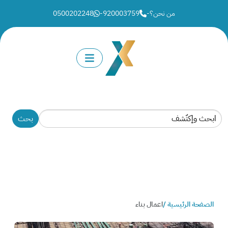
من نحن؟
-
920003759
-
0500202248
الصفحة الرئيسية /
اعمال بناء