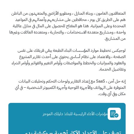
المتعاقدون العامون ، وبناة المنازل ، ومطورو الأراضي والمتعهدون من الباطن
هم على الطريق كل يوم ، محافظين على مشاريعهم وأعمالهم في المواعيد
المحددة وعلى الميزانية. هذا هو المفتاح للحصول على المال في منازل عائلية
واحدة ، ومشاريع متعددة الاستخدامات ، والتجارية ، ومتعددة العائلات وغيرها
من المشاريع.
لوجيكس تخطيط موارد المؤسسات البناء الطبعة يبقي فريقك على نفس
الصفحة ، والاعتماد على نظام أساسي يحتوي على أحدث تقارير المشروع
والعقود والميزانيات والخطط والمواصفات وأوامر التغيير والفواتير وأوامر الشراء
وتفاصيل الخدمة.
إنه حل آمن ، SaaS مع إعداد التقارير ولوحات التحكم وتحليلات البيانات
المتوفرة على الهواتف والأجهزة اللوحية وأجهزة الكمبيوتر الشخصية – في أي
مكان وفي أي وقت.
مؤشرات الأداء الرئيسية للبناء: دليلك الموجز
تعرف على الأعداد الأكثر أهمية – وكيفية بدء