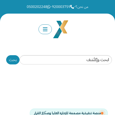
من نحن؟
-
920003759
-
0500202248
منصة تنفيذية مصممة للإدارة العليا وصنّاع القرار