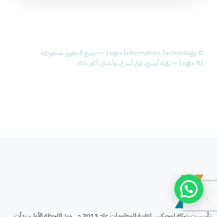
© Logix Information Technology — جميع الحقوق محفوظة
Logix BI — رؤية أوسع، قرار أسرع، وأعمال أكثر ذكاءً
تأسست شركة لوجيكس لتقنية المعلومات عام 2013 م . منذ اللحظة الأولى، بدأت