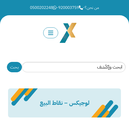
من نحن؟
-
920003759
-
0500202248
لوجيكس – نقاط البيع