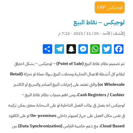
لوجيكس ERP
لوجيكس – نقاط البيع
إكتّشف
| الأحد - 05 / 11 / 2023 - 7:22 م
Telegram
Share
Snapchat
Messenger
WhatsApp
Twitter
Facebook
تم تصميم نظام نقاط البيع
(Point of Sale)
– لوجيكس – بشكل احترافي
ليلائم كل أنشطة الاعمال التجارية ومحلات البيع سواءً جملة او تجزئة
(Retail
or Wholesale)
والتي تعتمد على إجراءات البيع المباشر والسريع او الكاشير
Cash Registers / Cashier،
ومن اهم مميزات نظام نقاط البيع –
لوجيكس انه يعمل في بيئات العمل الداخلية او على السحابة بمعنى يمكن تركيبه
في نفس مكان العمل على جهاز كمبيوتر داخلي
On–premises
او على الكلاود
Cloud Based،
مع دعم خاصية التزامن
(Data Synchronization)
بين