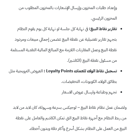
وإعداد طلبات المخزون وإرسال الإشعارات بالمخزون المطلوب من
المخزون الرئيسي.
تقارير نقاط البيع:
في نهاية كل جلسة او نهاية كل يوم يقوم النظام
بتجهيز تقارير تفصيلية عن نقطة البيع تتضمن إجمالي مبيعات ومردود
نقطة البيع وعمل المقارنات اللازمة مع المبالغ المالية النقدية المستلمة
من مسئول نقطة البيع (الكاشير).
تسجيل نقاط الولاء للعملاء Loyalty Points :
العروض الترويجية مثل
بطائق الولاء، الكوبونات، التخفيضات.
تجهيز وطباعة وارسال عروض الاسعار
ولضمان عمل نظام نقاط البيع – لوجيكس بسرعة وسهولة، كان لابد من لابد
من ربط النظام مع أجهزة نقاط البيع التي تمكن الكاشير والعامل على نقطة
البيع من العمل على النظام بشكل أسرع وأكثر دقة وبدون أخطاء.