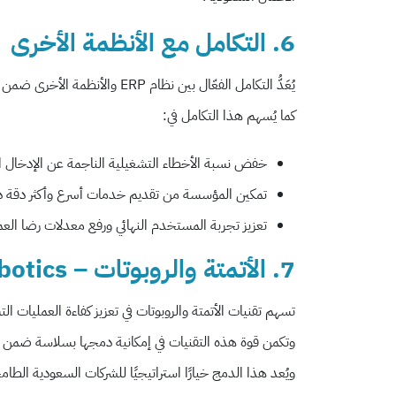
6. التكامل مع الأنظمة الأخرى
يُعَدُّ التكامل الفعّال بين نظام ERP والأنظمة الأخرى ضمن منظومة العمل عاملًا أساسيًّا لتحسين تدفُّق البيانات ورفع مستوى التنسيق بين الأقسام المختلفة.
كما يُسهم هذا التكامل في:
خفض نسبة الأخطاء التشغيلية الناجمة عن الإدخال اليدو
تمكين المؤسسة من تقديم خدمات أسرع وأكثر دقة ذات
تعزيز تجربة المستخدم النهائي ورفع معدلات رضا العملاء،
7. الأتمتة والروبوتات – Automation & Robotics
تسهم تقنيات الأتمتة والروبوتات في تعزيز كفاءة العمليات 
وتكمن قوة هذه التقنيات في إمكانية دمجها بسلاسة ضمن أنظمة ERP، لأتمتة وظائف رئيسة مثل معالجة الطلبات، إدارة المخزون، والت
ويُعد هذا الدمج خيارًا استراتيجيًا للشركات السعودية الطا