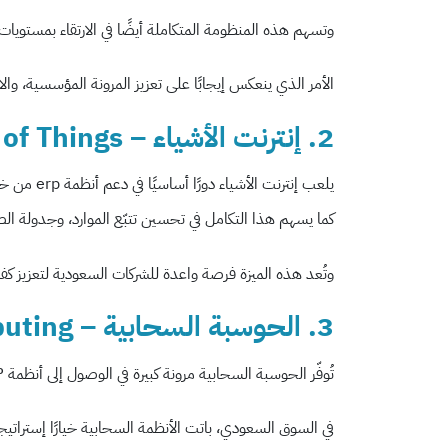
وتسهم هذه المنظومة المتكاملة أيضًا في الارتقاء بمستوي
الأمر الذي ينعكس إيجابًا على تعزيز المرونة المؤسسية، وا
2. إنترنت الأشياء – Internet of Things
يلعب إنترنت الأشياء
دورًا أساسيًا في دعم أنظمة erp من خلال جمع البيانات الفورية من الأجهزة المتصلة في مختلف مواقع العمل.
كما يسهم هذا التكامل في تحسين تتبّع الموارد، وجدولة الصي
وتُعد هذه الميزة فرصة واعدة للشركات السعودية لتعزيز كفا
3. الحوسبة السحابية – Cloud Computing
تُوفّر الحوسبة السحابية مرونة كبيرة في الوصول إلى أنظمة ERP من أي مكان وفي أي وقت، وتُسهل من عمليات التحديث والصيانة، فضلًا عن تعزيز مستوى الأمان.
في السوق السعودي، باتت الأنظمة السحابية خيارًا إستراتيج