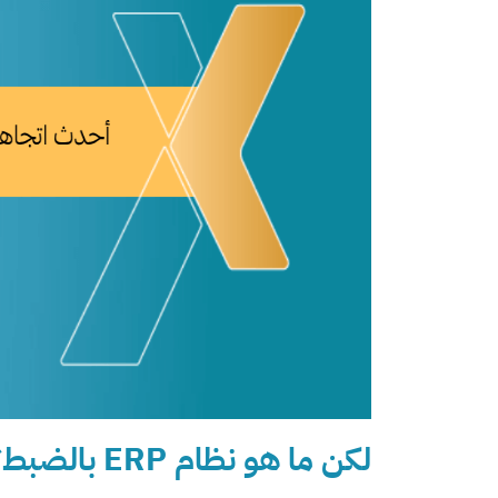
لكن ما هو نظام ERP بالضبط؟