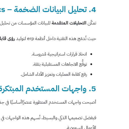
4. تحليل البيانات الضخمة – Big Data Analytics
تمكّن
التحليلات المتقدمة
للبيانات المؤسسات من تحليل بي
حيث تُدمَج هذه التقنية داخل أنظمة erp لتوليد
رؤى قابلة
اتخاذ قرارات استراتيجية مُدروسة.
توقُّع الاتجاهات المستقبلية بثقة.
رفع كفاءة العمليات وتعزيز الأداء الشامل.
5. واجهات المستخدم المبتكرة – UI/UX
أصبحت واجهات المستخدم المتطورة عنصرًاأساسيًا في جذب 
فبفضل تصميمها الذكي والبسيط، تُسهم هذه الواجهات في تق
الأعمال السعودية.