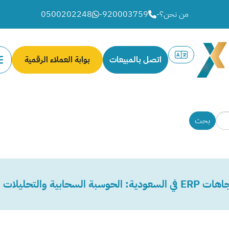
من نحن؟
-
920003759
-
0500202248
اتصل بالمبيعات
بوابة العملاء الرقمية
 السحابية والتحليلات المتقدمة