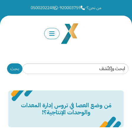
من نحن؟
-
920003759
-
0500202248
مَن وضع العصا في تروس إدارة المعدات
والوحدات الإنتاجية؟!