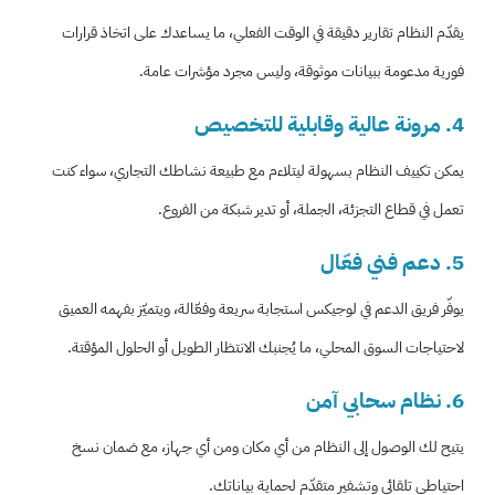
يقدّم النظام تقارير دقيقة في الوقت الفعلي، ما يساعدك على اتخاذ قرارات
فورية مدعومة ببيانات موثوقة، وليس مجرد مؤشرات عامة.
4. مرونة عالية وقابلية للتخصيص
يمكن تكييف النظام بسهولة ليتلاءم مع طبيعة نشاطك التجاري، سواء كنت
تعمل في قطاع التجزئة، الجملة، أو تدير شبكة من الفروع.
5. دعم فني فعّال
يوفّر فريق الدعم في لوجيكس استجابة سريعة وفعّالة، ويتميّز بفهمه العميق
لاحتياجات السوق المحلي، ما يُجنبك الانتظار الطويل أو الحلول المؤقتة.
6. نظام سحابي آمن
يتيح لك الوصول إلى النظام من أي مكان ومن أي جهاز، مع ضمان نسخ
احتياطي تلقائي وتشفير متقدّم لحماية بياناتك.