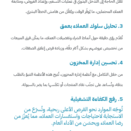
تُقلّل الحاجة إلى التدخّل اليدوي في عمليات التسعير، وإعداد العروض، ومتابعة
العملاء المحتملين، ما يُوفّر الوقت ويُقلّل من هامش الخطأ البشري.
3. تحليل سلوك العملاء بعمق
تُقدّم رؤى دقيقة حول أنماط الشراء وتفضيلات العملاء، ما يمكّن فرق المبيعات
من تخصيص عروضهم بشكل أكثر دقّة، وزيادة فرص إغلاق الصفقات.
4. تحسين إدارة المخزون
من خلال التكامل مع أنظمة إدارة المخزون، تُتيح هذه الأنظمة التنبؤ بالطلب
بدقة، وتُساعد على تجنّب نفاد المنتجات أو تكدّسها بما يضر بالسيولة.
5. رفع الكفاءة التشغيلية
تُوجّه الموارد نحو الفرص الأعلى ربحية، وتُسرّع من
الاستجابة لاحتياجات واستفسارات العملاء، مما يُعزّز من
رضا العملاء ويحسّن من الأداء العام.